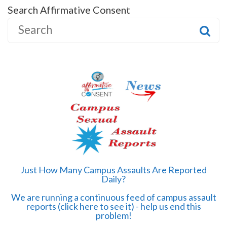
Search Affirmative Consent
S
e
a
r
c
h
f
o
r
:
Just How Many Campus Assaults Are Reported
Daily?
We are running a continuous feed of campus assault
reports (click here to see it) - help us end this
problem!
______________________________________________